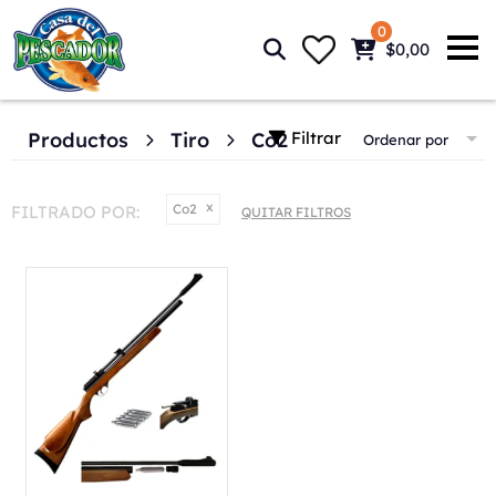
0
$0,00
Filtrar
Productos
Tiro
Co2
Ordenar por
Co2
FILTRADO POR:
QUITAR FILTROS