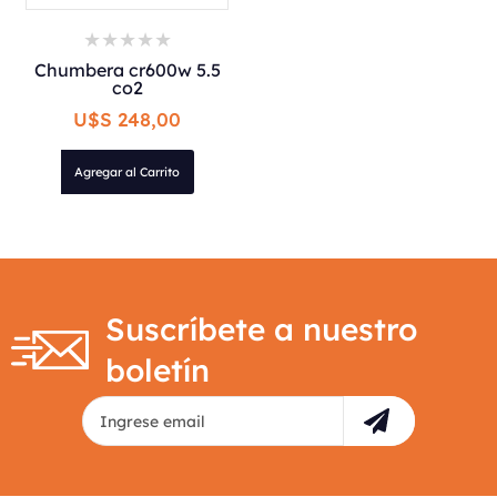
Chumbera cr600w 5.5
co2
U$S 248,00
Agregar al Carrito
Suscríbete a nuestro
boletín