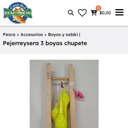
0
$0,00
Pesca
>
Accesorios
>
Boyas y sabiki |
Pejerreysera 3 boyas chupete