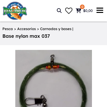
0
$0,00
Pesca
>
Accesorios
>
Carnadas y bases |
Base nylon max 037